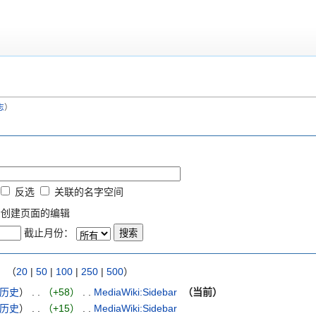
志
）
反选
关联的名字空间
示创建页面的编辑
截止月份：
）（
20
|
50
|
100
|
250
|
500
）
历史
）
. .
（+58）
‎
. .
MediaWiki:Sidebar
‎
（当前）
历史
）
. .
（+15）
‎
. .
MediaWiki:Sidebar
‎