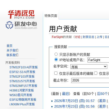
特殊页面
用户贡献
FarSight
的贡献（
讨论
|
封禁日志
|
上传
|
日
跳转至：
导航
、
搜索
首页
搜索贡献
关于我们
只显示新账户的贡献
联系我们
IP地址或用户名：
开发板资料
名字空间：
STM32F103 AI开发板
ESP32-S3 AI开发板
仅显示最后版本的编辑
仅显
STM32F103开发板
截止年份：
STM32U575开发板
STM32MP157开发板
Hi3861鸿蒙开发板
（最新 |
最旧
） 查看（前50个 |
后50个
WS63星闪开发板
ESP32物联网开发板
2026年7月23日 (四) 01:57
（
差异
|
i.MX8M Plus开发板
2026年7月23日 (四) 01:56
（
差异
|